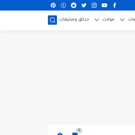
هات
مولات
حدائق ومنتزهات
0