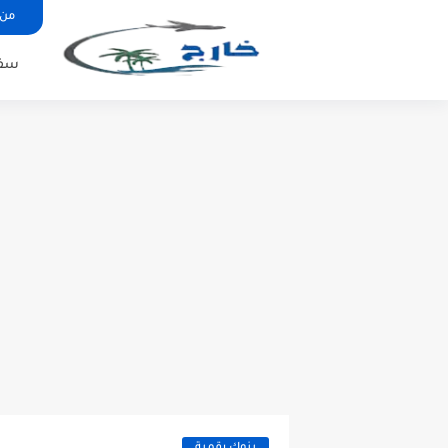
من 
سفر