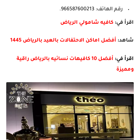
رقم الهاتف: 966587600213.
اقرأ في:
كافيه شامولي الرياض
شاهد:
أفضل اماكن الاحتفالات بالعيد بالرياض 1445
اقرأ في:
أفضل 10 كافيهات نسائيه بالرياض راقية
ومميزة