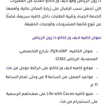
ذا زون الرياض وهو لايف وز كاكاو العديد من المميزات
التي تجعل نسب الإقبال على زيارة المكان عالية، وأهمها
الخدمة الجيدة، وتلبية الطلبات داخل كافيه سريعة، فضلًا
عن تنوع قائمة المشروبات والوجبات الخفيفة.
عنوان كافيه لايف وز كاكاو ذا زون الرياض
عنوان الكافيه: PJJX+G6P، شارع التخصصي،
المحمدية، الرياض 12362.
موقع كافيه لايف وز كاكاو على خرائط جوجل من
هنا
.
مواعيد العمل: من الساعة 9 ص وحتى تمام الساعة
11 م.
منيو كافيه Life with Cacao على صفحتهم الرسمية
على انستجرام من
هنا
.